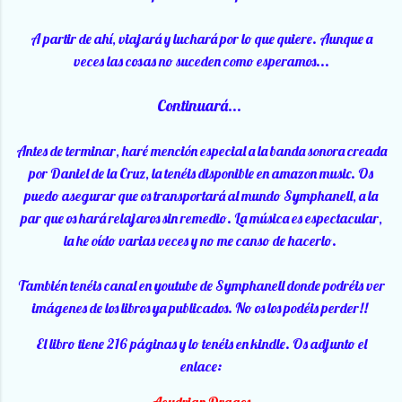
A partir de ahí, viajará y luchará por lo que quiere. Aunque a
veces las cosas no suceden como esperamos...
Continuará...
Antes de terminar, haré mención especial a la banda sonora creada
por Daniel de la Cruz, la tenéis disponible en amazon music. Os
puedo asegurar que os transportará al mundo Symphanell, a la
par que os hará relajaros sin remedio. La música es espectacular,
la he oído varias veces y no me canso de hacerlo.
También tenéis canal en youtube de Symphanell donde podréis ver
imágenes de los libros ya publicados. No os los podéis perder!!
El libro tiene 216 páginas y lo tenéis en kindle. Os adjunto el
enlace:
Aeydrian Dragos