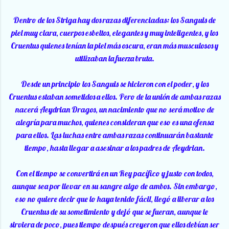
Dentro de los Striga hay dos razas diferenciadas: los Sanguis de
piel muy clara, cuerpos esbeltos, elegantes y muy inteligentes, y los
Cruentus quienes tenían la piel más oscura, eran más musculosos y
utilizaban la fuerza bruta.
Desde un principio los Sanguis se hicieron con el poder, y los
Cruentus estaban sometidos a ellos. Pero de la unión de ambas razas
nacerá Aeydrian Dragos, un nacimiento que no será motivo de
alegría para muchos, quienes consideran que eso es una ofensa
para ellos. Las luchas entre ambas razas continuarán bastante
tiempo, hasta llegar a asesinar a los padres de Aeydrian.
Con el tiempo se convertirá en un Rey pacífico y justo con todos,
aunque sea por llevar en su sangre algo de ambos. Sin embargo,
eso no quiere decir que lo haya tenido fácil, llegó a liberar a los
Cruentus de su sometimiento y dejó que se fueran, aunque le
sirviera de poco, pues tiempo después creyeron que ellos debían ser