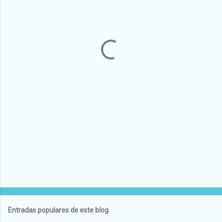
e
n
t
a
r
i
o
s
Entradas populares de este blog