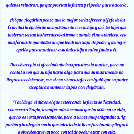
quienes reinaran, ya que poseían la fuerza y el poder para hacerlo.
Así que Aeydrian pensó que lo mejor sería ofrecer al jefe de los
Cruentus la opción de un matrimonio con su hija y así, los hijos que
tuvieran serían los herederos al trono cuando él no estuviera, era
una forma de que sintieran que tendrían algo de poder y la mejor
opción para mantener a su única hija a salvo junto a él.
Thoroh aceptó el ofrecimiento tras pensárselo mucho, pero no
contaba con que su hija haría algo para que su matrimonio no
llegara a celebrarse, eso sí con su mensaje consiguió que su padre
aceptara mantener la paz con Aeydrian.
Y así llegó el día en el que celebrando la fiesta de Navidad,
conocerá a Kayla, la mujer más hermosa que ha visto en su vida,
que no es corta precisamente, pero a su vez muy enigmática. La
pasión y la alegría con la que mira todo le tiene fascinado y llegará
a obsesionarse un poco con tal de poder estar con ella.