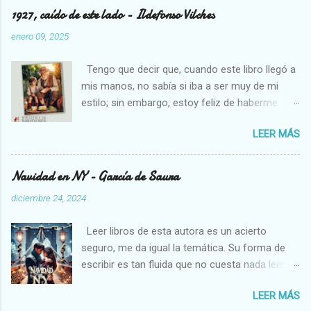
1927, caído de este lado - Ildefonso Vilches
enero 09, 2025
Tengo que decir que, cuando este libro llegó a
mis manos, no sabía si iba a ser muy de mi
estilo; sin embargo, estoy feliz de haberme
decidido a leerlo, pues necesitamos cambios
LEER MÁS
en los libros que solemos leer, son un soplo de
aire fresco. Estoy pasando por una etapa algo
complicada en mi vida, creo que los que me
Navidad en NY - García de Saura
conocen un poco están al tanto, así que me ha
diciembre 24, 2024
venido muy bien un libro como éste; me he
perdido en sus paisajes, disfrutado de las
Leer libros de esta autora es un acierto
actividades de la gente que vivía en esos
seguro, me da igual la temática. Su forma de
pueblos y me he relajado con las descripciones
escribir es tan fluida que no cuesta nada leerse
que ha hecho el autor, quien escribe de forma
cualquiera de sus libros. En esta ocasión, nos
poética y delicada, ayudando al lector a sentir
LEER MÁS
hará viajar a Nueva York, pasando por
todo mucho más profundamente. He vivido