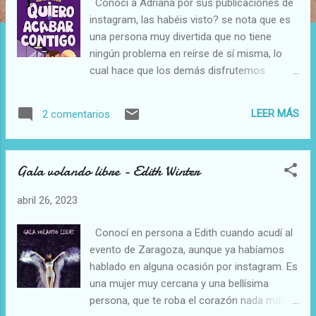
Conocí a Adriana por sus publicaciones de
a
instagram, las habéis visto? se nota que es
s
una persona muy divertida que no tiene
ningún problema en reírse de sí misma, lo
cual hace que los demás disfrutemos
mucho viéndola. Así que cuando leí la
sinopsis de su novela ni me lo pensé, no es
LEER MÁS
2 comentarios
un libro que podamos pasar sin leer. Tendrás
a quien amar y a quien odiar, os lo aseguro.
Por cierto, antes de nada, ya os digo que soy
Gala volando libre - Edith Winter
del Team Iker!!! Ya me diréis vosotros a qué
equipo pertenecéis. Ágata Duarte es una
abril 26, 2023
chica muy guapa que necesita ayuda para
estudiar, sobre todo el inglés, queda claro
Conocí en persona a Edith cuando acudí al
que los idiomas no son lo suyo. Y ahí es
evento de Zaragoza, aunque ya habíamos
donde entra Iker, un chico con un año
hablado en alguna ocasión por instagram. Es
menos que ella, pero que está en su mismo
una mujer muy cercana y una bellísima
curso pues es muy inteligente, a quien su
persona, que te roba el corazón nada más
padre ha contratado para que le de clases