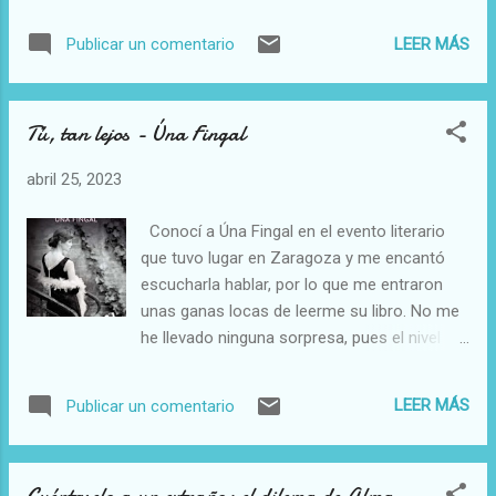
conocerla. Así que leerla ha sido todo un
extras de inglés porque sino no podrá entrar
honor y, si a eso le sumamos que el libro es
a estudiar arquitectura para poder seguir con
LEER MÁS
Publicar un comentario
de los que merece la pena leer, pues ya
el legado familiar. Gata y Dani, su hermana,
estaría todo dicho. Gala cree tener una vida
se han criado con su padre, desde que su
perfecta, ya que tiene a su perra Wanda, a
madre les abandonó, lo...
Tú, tan lejos - Úna Fingal
sus amigos Mariela y Axel, y a su novio
Mario. Trabaja de teleoperadora en una
abril 25, 2023
empresa en la que se siente valorada por su
jefa. Qué más se puede pedir? Pues a lo
Conocí a Úna Fingal en el evento literario
mejor, que nada cambie... Y la vida qué hace?
que tuvo lugar en Zaragoza y me encantó
justo lo contrario a lo que pedías, introduce
escucharla hablar, por lo que me entraron
un gran cambio en esa ecuación perfecta
unas ganas locas de leerme su libro. No me
que formaba tu vida de cuento de hadas. Un
he llevado ninguna sorpresa, pues el nivel
cambio que pondrá la vida de Gala patas
que he encontrado en su libro es justo lo
arriba, no sólo por perder a alguien a quien
que me esperaba. Tiene un estilo muy
ella creía importante, sino por la cantidad de
LEER MÁS
Publicar un comentario
elegante a la hora de escribir y una trama
cosas de las que se da cuenta cuando esa
muy bien trabajada. En pocas páginas, ha
persona desaparece de su día a día. Sabéis
conseguido que no me quisiera separar del
lo que es una relació...
Cuéntaselo a un extraño: el dilema de Alma -