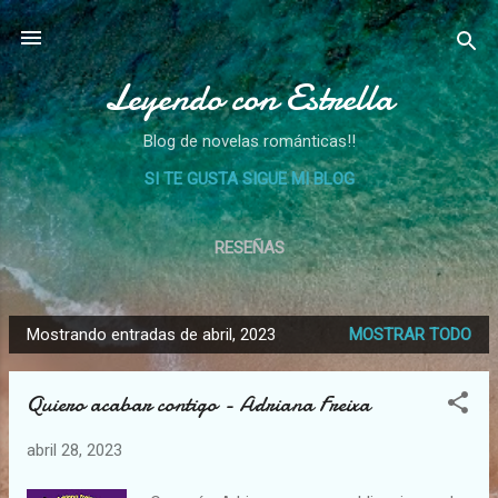
Ir al contenido principal
Leyendo con Estrella
Blog de novelas románticas!!
SI TE GUSTA SIGUE MI BLOG
RESEÑAS
Mostrando entradas de abril, 2023
MOSTRAR TODO
E
n
Quiero acabar contigo - Adriana Freixa
t
r
abril 28, 2023
a
d