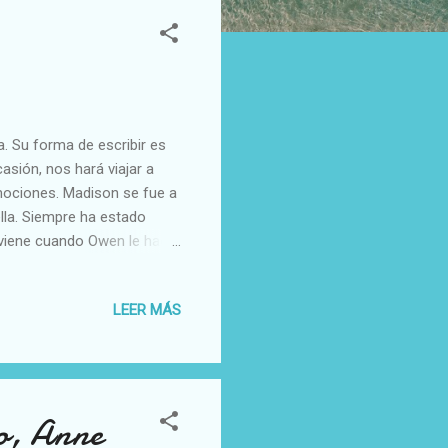
a. Su forma de escribir es
asión, nos hará viajar a
emociones. Madison se fue a
lla. Siempre ha estado
viene cuando Owen le hace
su sorpresa cuando
Como es normal, ella se
LEER MÁS
ción que existía entre
no puede evitar tener que
elo George está
ro, Anne