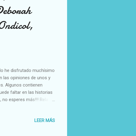
Deborah
Ondicol,
, lo he disfrutado muchísimo
 las opiniones de unos y
es. Algunos contienen
ede faltar en las historias
o, no esperes más!!! Relato
demasiado conformes. Erik
a le toca el turno a Isla.
LEER MÁS
o que no se esperaba es
contrar la Estrella del
espíritu navideño, perdido