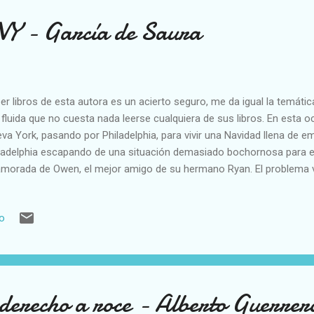
NY - García de Saura
r libros de esta autora es un acierto seguro, me da igual la temátic
 fluida que no cuesta nada leerse cualquiera de sus libros. En esta oc
va York, pasando por Philadelphia, para vivir una Navidad llena de 
ladelphia escapando de una situación demasiado bochornosa para e
morada de Owen, el mejor amigo de su hermano Ryan. El problema 
 foto un tanto vergonzosa y ella le pide que la borre. Cuál no será 
uentra su cara en un montón de carteles colgados por el instituto. 
io
nte decepcionada y traicionada, lo que afecta también a la buena rela
as familias. Han pasado doce años desde ese incidente y Madison 
ar las fiestas con su familia en Nueva York, el Alzheimer de su abu
eorando y no quiere perderse la oportunidad de pasar esta...
derecho a roce - Alberto Guerre