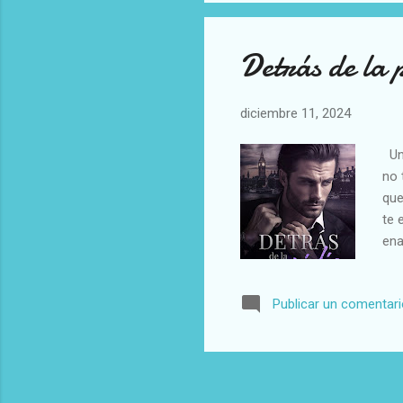
hac
Detrás de la 
diciembre 11, 2024
Una
no 
que
te 
ena
su 
tie
Publicar un comentar
aún
vei
raz
sup