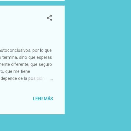
utoconclusivos, por lo que
o termina, sino que esperas
mente diferente, que seguro
ro, que me tiene
o depende de la posición de
 a acudir a eventos. Eso sí,
nica veterinaria, aunque
LEER MÁS
vo hasta que cumpla los
os cuantos traumas, no sin
io. Cuando cree tenerlo