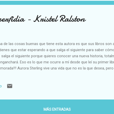
e tiempo por situaciones que l...
perfidia - Kristel Ralston
 de las cosas buenas que tiene esta autora es que sus libros son a
tienes que estar esperando a que salga el siguiente para saber cóm
 salga el siguiente porque quieres conocer una nueva historia, total
enganchará. Eso es lo que me ocurre a mí desde que leí su primer lib
morada!!! Aurora Sterling vive una vida que no es la que desea, per
padre, pues se dedica a la política y, quiera o no quiera, está obligada
ne una gran pasión, que son los animales. Su sueño es montar una clí
io
 le queda un poco para recibir un fideicomiso que no se hará efecti
nticinco años, y necesita ese dinero para hacerlo realidad. Tiene un
ón, ya que vive ciertas situaciones difíciles que la marcan sin remed
erado junto a su chico y ...
MÁS ENTRADAS