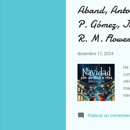
Aband, Anton
P. Gómez, J
R. M. Flower
diciembre 17, 2024
He 
com
otr
mag
nav
1. 
ya 
Publicar un comentar
Qui
ter
nor