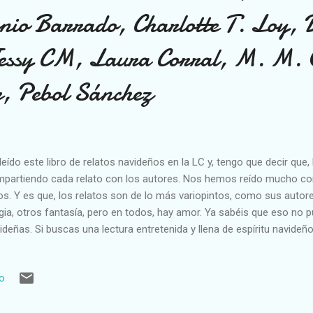
io Barrado, Charlotte T. Loy, 
essy CM, Laura Corral, M. M. 
, Pebol Sánchez
leído este libro de relatos navideños en la LC y, tengo que decir que
partiendo cada relato con los autores. Nos hemos reído mucho con
os. Y es que, los relatos son de lo más variopintos, como sus autor
ia, otros fantasía, pero en todos, hay amor. Ya sabéis que eso no pu
ideñas. Si buscas una lectura entretenida y llena de espíritu navideñ
La magia estará presente, aunque sus dos protagonistas no estén 
lleva tiempo inmerso en una espiral de la que no puede salir, pero ahor
io
en ha viajado desde Boston para fotografiar las auroras boreales, l
minar encerrada en una bola de nieve navideña, con el propósito de en
te si quiere volver a su realidad. Ambos deberán encontrar su propio 