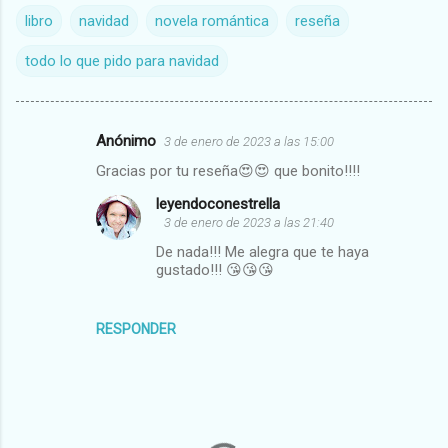
libro
navidad
novela romántica
reseña
todo lo que pido para navidad
Anónimo
3 de enero de 2023 a las 15:00
C
Gracias por tu reseña😍😍 que bonito!!!!
o
leyendoconestrella
m
3 de enero de 2023 a las 21:40
e
De nada!!! Me alegra que te haya
n
gustado!!! 😘😘😘
t
a
RESPONDER
r
i
o
s