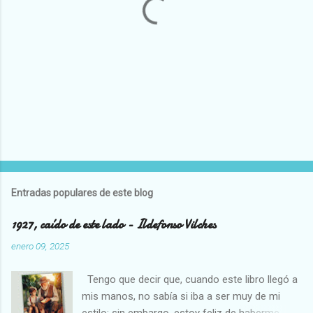
P
u
b
l
Entradas populares de este blog
i
c
1927, caído de este lado - Ildefonso Vilches
a
r
enero 09, 2025
u
n
Tengo que decir que, cuando este libro llegó a
c
o
mis manos, no sabía si iba a ser muy de mi
m
estilo; sin embargo, estoy feliz de haberme