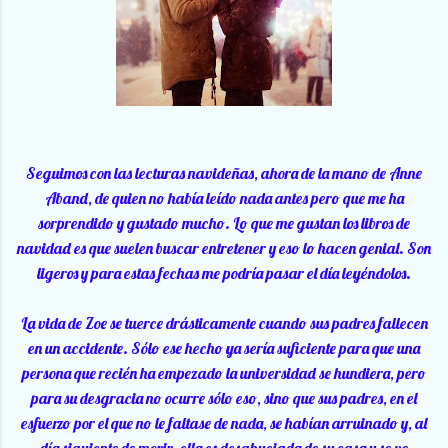
Seguimos con las lecturas navideñas, ahora de la mano de Anne
Aband, de quien no había leído nada antes pero que me ha
sorprendido y gustado mucho. Lo que me gustan los libros de
navidad es que suelen buscar entretener y eso lo hacen genial. Son
ligeros y para estas fechas me podría pasar el día leyéndolos.
La vida de Zoe se tuerce drásticamente cuando sus padres fallecen
en un accidente. Sólo ese hecho ya sería suficiente para que una
persona que recién ha empezado la universidad se hundiera, pero
para su desgracia no ocurre sólo eso, sino que sus padres, en el
esfuerzo por el que no le faltase de nada, se habían arruinado y, al
día siguiente de morir, ella es desahuciada de su casa y se ve