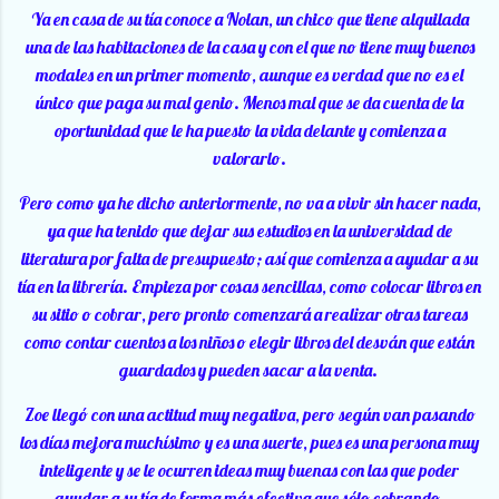
Ya en casa de su tía conoce a Nolan, un chico que tiene alquilada
una de las habitaciones de la casa y con el que no tiene muy buenos
modales en un primer momento, aunque es verdad que no es el
único que paga su mal genio. Menos mal que se da cuenta de la
oportunidad que le ha puesto la vida delante y comienza a
valorarlo.
Pero como ya he dicho anteriormente, no va a vivir sin hacer nada,
ya que ha tenido que dejar sus estudios en la universidad de
literatura por falta de presupuesto; así que comienza a ayudar a su
tía en la librería. Empieza por cosas sencillas, como colocar libros en
su sitio o cobrar, pero pronto comenzará a realizar otras tareas
como contar cuentos a los niños o elegir libros del desván que están
guardados y pueden sacar a la venta.
Zoe llegó con una actitud muy negativa, pero según van pasando
los días mejora muchísimo y es una suerte, pues es una persona muy
inteligente y se le ocurren ideas muy buenas con las que poder
ayudar a su tía de forma más efectiva que sólo cobrando.