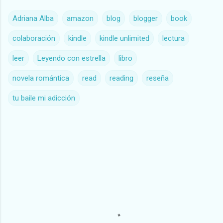
Adriana Alba
amazon
blog
blogger
book
colaboración
kindle
kindle unlimited
lectura
leer
Leyendo con estrella
libro
novela romántica
read
reading
reseña
tu baile mi adicción
C
o
m
e
n
t
a
r