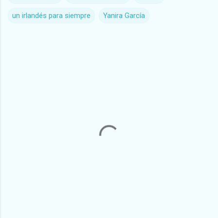
un irlandés para siempre
Yanira García
C
o
m
e
n
t
a
r
i
o
s