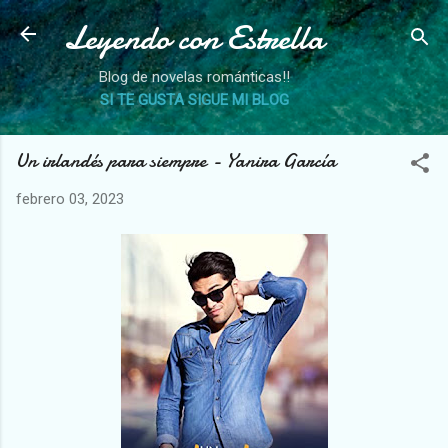
Leyendo con Estrella
Ir al contenido principal
Blog de novelas románticas!!
SI TE GUSTA SIGUE MI BLOG
Un irlandés para siempre - Yanira García
febrero 03, 2023