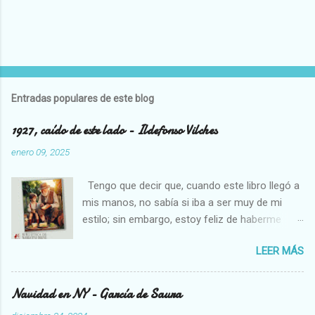
Entradas populares de este blog
1927, caído de este lado - Ildefonso Vilches
enero 09, 2025
Tengo que decir que, cuando este libro llegó a
mis manos, no sabía si iba a ser muy de mi
estilo; sin embargo, estoy feliz de haberme
decidido a leerlo, pues necesitamos cambios
LEER MÁS
en los libros que solemos leer, son un soplo de
aire fresco. Estoy pasando por una etapa algo
complicada en mi vida, creo que los que me
Navidad en NY - García de Saura
conocen un poco están al tanto, así que me ha