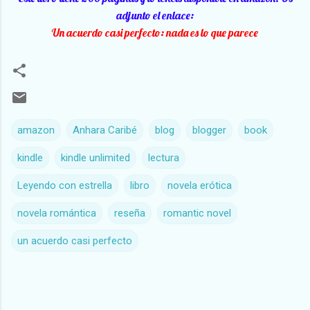
adjunto el enlace:
Un acuerdo casi perfecto: nada es lo que parece
amazon
Anhara Caribé
blog
blogger
book
kindle
kindle unlimited
lectura
Leyendo con estrella
libro
novela erótica
novela romántica
reseña
romantic novel
un acuerdo casi perfecto
C
o