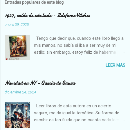
Entradas populares de este blog
1927, caído de este lado - Ildefonso Vilches
enero 09, 2025
Tengo que decir que, cuando este libro llegó a
mis manos, no sabía si iba a ser muy de mi
estilo; sin embargo, estoy feliz de haberme
decidido a leerlo, pues necesitamos cambios
LEER MÁS
en los libros que solemos leer, son un soplo de
aire fresco. Estoy pasando por una etapa algo
complicada en mi vida, creo que los que me
Navidad en NY - García de Saura
conocen un poco están al tanto, así que me ha
diciembre 24, 2024
venido muy bien un libro como éste; me he
perdido en sus paisajes, disfrutado de las
Leer libros de esta autora es un acierto
actividades de la gente que vivía en esos
seguro, me da igual la temática. Su forma de
pueblos y me he relajado con las descripciones
escribir es tan fluida que no cuesta nada leerse
que ha hecho el autor, quien escribe de forma
cualquiera de sus libros. En esta ocasión, nos
poética y delicada, ayudando al lector a sentir