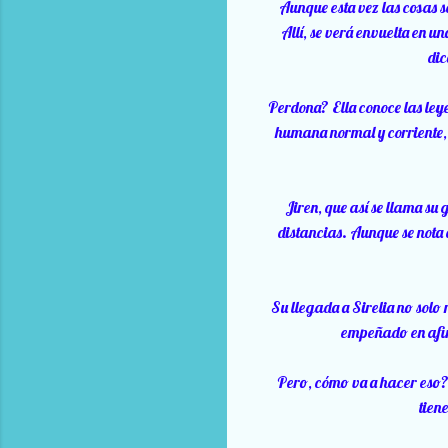
Aunque esta vez las cosas s
Allí, se verá envuelta en un
dic
Perdona? Ella conoce las leye
humana normal y corriente, 
Jiren, que así se llama su
distancias. Aunque se nota 
Su llegada a Sirelia no solo
empeñado en afirma
Pero, cómo va a hacer eso? El
tiene