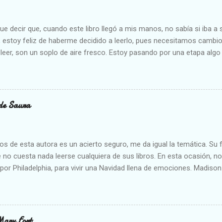
 decir que, cuando este libro llegó a mis manos, no sabía si iba a s
estoy feliz de haberme decidido a leerlo, pues necesitamos cambios
eer, son un soplo de aire fresco. Estoy pasando por una etapa algo
 los que me conocen un poco están al tanto, así que me ha venido m
dido en sus paisajes, disfrutado de las actividades de la gente que
do con las descripciones que ha hecho el autor, quien escribe de for
al lector a sentir todo mucho más profundamente. He vivido toda mi
de Saura
mpoco han tenido casa en ningún pueblo, si bien tengo amigas que s
 su pueblo y me hablaban sobre que era algo increíble, pues todo 
orma totalmente distinta a como se hace en la ciudad, y he de recono
os de esta autora es un acierto seguro, me da igual la temática. Su 
e no cuesta nada leerse cualquiera de sus libros. En esta ocasión, no
or Philadelphia, para vivir una Navidad llena de emociones. Madison 
o de una situación demasiado bochornosa para ella. Siempre ha e
 amigo de su hermano Ryan. El problema viene cuando Owen le hace 
a y ella le pide que la borre. Cuál no será su sorpresa cuando enc
es colgados por el instituto. Como es normal, ella se siente decepci
Mary Fort