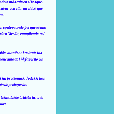
ándose más aún en el bosque.
acabar con ella, un chico que
une.
stán equivocando porque es una
la a Sirelia, cumpliendo así
sión, mantiene bastante las
a encantado! Mi favorito sin
s sus problemas. Todos se han
ión de protegerlos.
los malos de la historia no lo
entre.