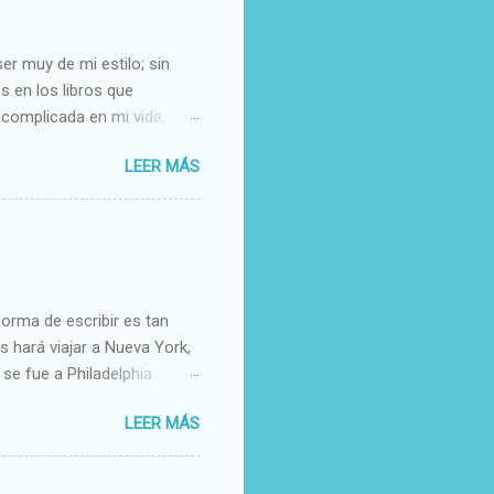
er muy de mi estilo; sin
 en los libros que
 complicada en mi vida,
uy bien un libro como éste;
LEER MÁS
 vivía en esos pueblos y me
ma poética y delicada,
 vida en la ciudad y mis
í se iban los fines de
el mundo se conoce, todo se
cer que he llegad...
forma de escribir es tan
s hará viajar a Nueva York,
se fue a Philadelphia
stado enamorada de Owen,
LEER MÁS
una foto un tanto
uentra su cara en un montón
onada y traicionada, lo que