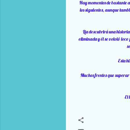
Hay momentos de bastante ac
los siguientes, aunque tambié
Lia descubrirá una histori
eliminada y él se volvió loco
s
Esta hi
Muchos frentes que superar y
El 