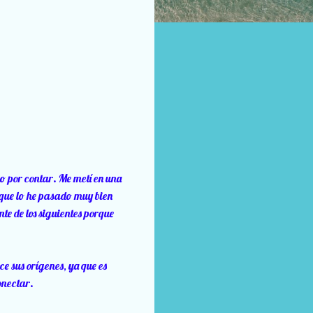
ho por contar. Me metí en una
 que lo he pasado muy bien
te de los siguientes porque
ce sus orígenes, ya que es
onectar.