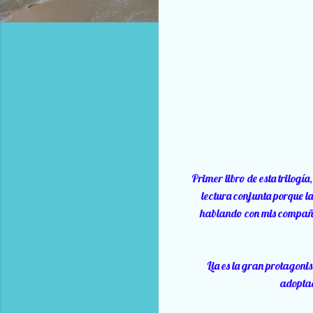
Primer libro de esta trilogí
lectura conjunta porque l
hablando con mis compañero
Lia es la gran protagonis
adoptad