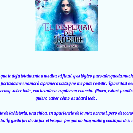
a, que te deja totalmente a medias al final, y es lógico pues aún queda muc
a portada me enamoró a primera vista y no me pude resistir. La verdad es
s y, sobre todo, con la autora, a quien no conocía. Ahora, estaré pendien
quiero saber cómo acabará todo.
ta de la historia, una chica, en apariencia de lo más normal, pero descono
a. Le gusta perderse por el bosque, porque no hay nadie y consigue desc