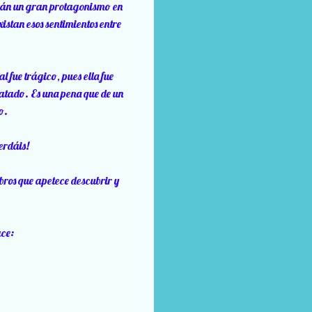
drán un gran protagonismo en
xistan esos sentimientos entre
 fue trágico, pues ella fue
ebatado. Es una pena que de un
o.
perdáis!
ibros que apetece descubrir y
ace: