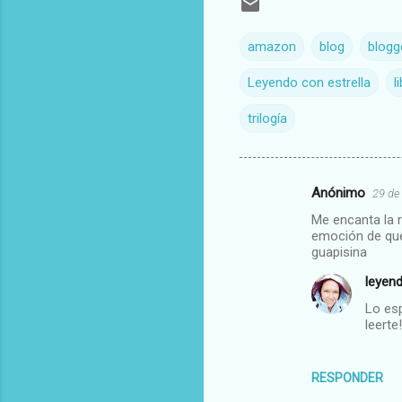
amazon
blog
blogg
Leyendo con estrella
l
trilogía
Anónimo
29 de
C
Me encanta la r
o
emoción de que
m
guapisina
e
leyen
n
Lo es
leerte!
t
a
r
RESPONDER