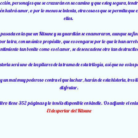
ción, personajes que se cruzarán en su camino y que estoy segura, ten
n habrá amor, o por lo menos se intenta, otra cosa es que se permita que e
ellos.
a pasada en la que un Kitsune y su guardián se enamoraron, aunque su final
 por la ira, con un único propósito, que es vengarse por lo que le han arr
entimiento tan bonito como es el amor, se desencadene otro tan destructiv
storia será uno de los pilares de la trama de esta trilogía, así que no os los 
 un mal muy poderoso contra el que luchar, harán de esta historia, tres l
disfrutar.
libro tiene 352 páginas y lo tenéis disponible en kindle. Os adjunto el enl
El despertar del Kitsune