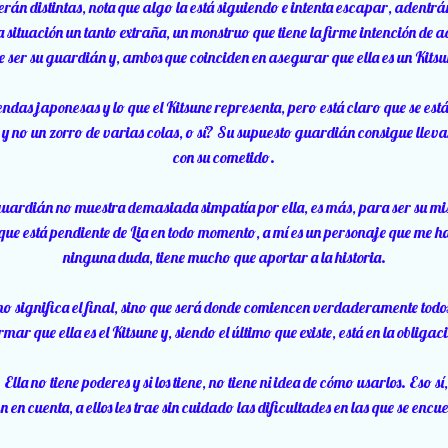
erán distintas, nota que algo la está siguiendo e intenta escapar, adentr
a situación un tanto extraña, un monstruo que tiene la firme intención de 
e ser su guardián y, ambos que coinciden en asegurar que ella es un Kits
ndas japonesas y lo que el Kitsune representa, pero está claro que se e
y no un zorro de varias colas, o sí? Su supuesto guardián consigue llevar
con su cometido.
 guardián no muestra demasiada simpatía por ella, es más, para ser su mi
que está pendiente de Lia en todo momento, a mí es un personaje que me h
ninguna duda, tiene mucho que aportar a la historia.
 no significa el final, sino que será donde comiencen verdaderamente todo
r que ella es el Kitsune y, siendo el último que existe, está en la obligac
la no tiene poderes y si los tiene, no tiene ni idea de cómo usarlos. Eso sí, 
n en cuenta, a ellos les trae sin cuidado las dificultades en las que se encu