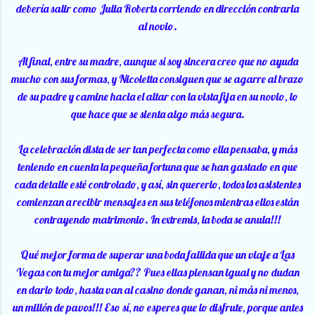
debería salir como Julia Roberts corriendo en dirección contraria
al novio.
Al final, entre su madre, aunque si soy sincera creo que no ayuda
mucho con sus formas, y Nicoletta consiguen que se agarre al brazo
de su padre y camine hacia el altar con la vista fija en su novio, lo
que hace que se sienta algo más segura.
La celebración dista de ser tan perfecta como ella pensaba, y más
teniendo en cuenta la pequeña fortuna que se han gastado en que
cada detalle esté controlado, y así, sin quererlo, todos los asistentes
comienzan a recibir mensajes en sus teléfonos mientras ellos están
contrayendo matrimonio. In extremis, la boda se anula!!!
Qué mejor forma de superar una boda fallida que un viaje a Las
Vegas con tu mejor amiga?? Pues ellas piensan igual y no dudan
en darlo todo, hasta van al casino donde ganan, ni más ni menos,
un millón de pavos!!! Eso sí, no esperes que lo disfrute, porque antes