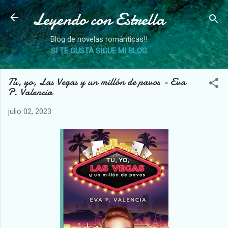
Leyendo con Estrella
Ir al contenido principal
Blog de novelas románticas!!
SI TE GUSTA SIGUE MI BLOG
Tú, yo, Las Vegas y un millón de pavos - Eva
P. Valencia
julio 02, 2023