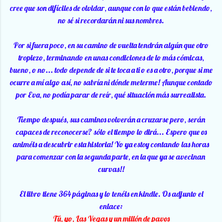
cree que son difíciles de olvidar, aunque con lo que están bebiendo,
no sé si recordarán ni sus nombres.
Por si fuera poco, en su camino de vuelta tendrán algún que otro
tropiezo, terminando en unas condiciones de lo más cómicas,
bueno, o no... todo depende de si te toca a ti o es a otro, porque si me
ocurre a mí algo así, no sabría ni dónde meterme! Aunque contado
por Eva, no podía parar de reír, qué situación más surrealista.
Tiempo después, sus caminos volverán a cruzarse pero, serán
capaces de reconocerse? sólo el tiempo lo dirá... Espero que os
animéis a descubrir esta historia! Yo ya estoy contando las horas
para comenzar con la segunda parte, en la que ya se avecinan
curvas!!
El libro tiene 364 páginas y lo tenéis en kindle. Os adjunto el
enlace:
Tú, yo, Las Vegas y un millón de pavos