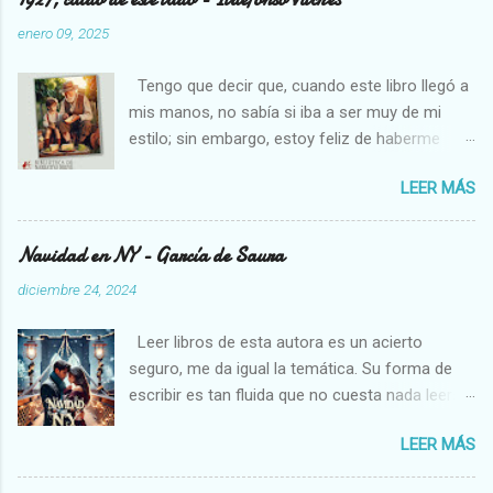
enero 09, 2025
Tengo que decir que, cuando este libro llegó a
mis manos, no sabía si iba a ser muy de mi
estilo; sin embargo, estoy feliz de haberme
decidido a leerlo, pues necesitamos cambios
LEER MÁS
en los libros que solemos leer, son un soplo de
aire fresco. Estoy pasando por una etapa algo
complicada en mi vida, creo que los que me
Navidad en NY - García de Saura
conocen un poco están al tanto, así que me ha
diciembre 24, 2024
venido muy bien un libro como éste; me he
perdido en sus paisajes, disfrutado de las
Leer libros de esta autora es un acierto
actividades de la gente que vivía en esos
seguro, me da igual la temática. Su forma de
pueblos y me he relajado con las descripciones
escribir es tan fluida que no cuesta nada leerse
que ha hecho el autor, quien escribe de forma
cualquiera de sus libros. En esta ocasión, nos
poética y delicada, ayudando al lector a sentir
LEER MÁS
hará viajar a Nueva York, pasando por
todo mucho más profundamente. He vivido
Philadelphia, para vivir una Navidad llena de
toda mi vida en la ciudad y mis padres tampoco