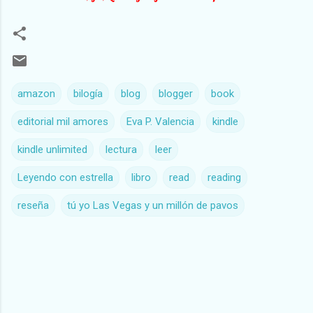
amazon
bilogía
blog
blogger
book
editorial mil amores
Eva P. Valencia
kindle
kindle unlimited
lectura
leer
Leyendo con estrella
libro
read
reading
reseña
tú yo Las Vegas y un millón de pavos
C
o
m
e