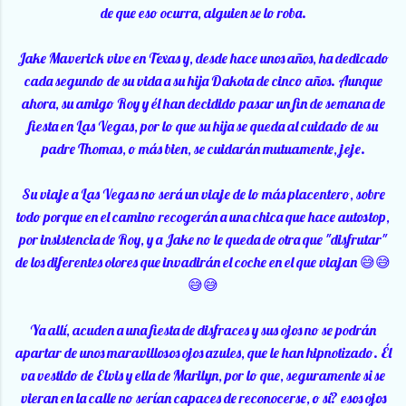
de que eso ocurra, alguien se lo roba.
Jake Maverick vive en Texas y, desde hace unos años, ha dedicado
cada segundo de su vida a su hija Dakota de cinco años. Aunque
ahora, su amigo Roy y él han decidido pasar un fin de semana de
fiesta en Las Vegas, por lo que su hija se queda al cuidado de su
padre Thomas, o más bien, se cuidarán mutuamente, jeje.
Su viaje a Las Vegas no será un viaje de lo más placentero, sobre
todo porque en el camino recogerán a una chica que hace autostop,
por insistencia de Roy, y a Jake no le queda de otra que "disfrutar"
de los diferentes olores que invadirán el coche en el que viajan 😅😅
😅😅
Ya allí, acuden a una fiesta de disfraces y sus ojos no se podrán
apartar de unos maravillosos ojos azules, que le han hipnotizado. Él
va vestido de Elvis y ella de Marilyn, por lo que, seguramente si se
vieran en la calle no serían capaces de reconocerse, o sí? esos ojos