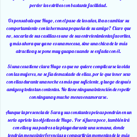
perder los estribos con bastante facilidad.
Os pensabais que Hugo, con el paso de los años, iba a cambiar su
comportamiento con la hermana pequeña de su amigo? Claro que
no, sacarla de sus casillas es uno de sus entretenimientos favoritos,
y más ahora que ya no es una mocosa, sino una chica de lo más
atractiva y se pone muy guapa cuando se enfada con él.
Si una cosa tiene clara Hugo es que no quiere complicarse la vida
con las mujeres, no se fía demasiado de ellas, por lo que tener sexo
con ellas durante una noche es más que suficiente, y luego después
amigos y todos tan contentos. No tiene ninguna intención de repetir
con ninguna y mucho menos enamorarse.
Aunque la presencia de Sara y sus constantes peleas pondrán en un
serio aprieto los objetivos de Hugo. Por si fuera poco, también irá
con ellos y sus padres a la playa durante una semana, donde
tendrán menos interferencias y compartirán momentos de lo más