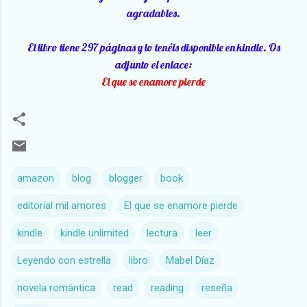
agradables.
El libro tiene 297 páginas y lo tenéis disponible en kindle. Os
adjunto el enlace:
El que se enamore pierde
amazon
blog
blogger
book
editorial mil amores
El que se enamore pierde
kindle
kindle unlimited
lectura
leer
Leyendo con estrella
libro
Mabel Díaz
novela romántica
read
reading
reseña