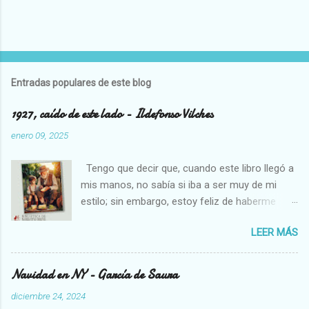
Entradas populares de este blog
1927, caído de este lado - Ildefonso Vilches
enero 09, 2025
Tengo que decir que, cuando este libro llegó a
mis manos, no sabía si iba a ser muy de mi
estilo; sin embargo, estoy feliz de haberme
decidido a leerlo, pues necesitamos cambios
LEER MÁS
en los libros que solemos leer, son un soplo de
aire fresco. Estoy pasando por una etapa algo
complicada en mi vida, creo que los que me
Navidad en NY - García de Saura
conocen un poco están al tanto, así que me ha
diciembre 24, 2024
venido muy bien un libro como éste; me he