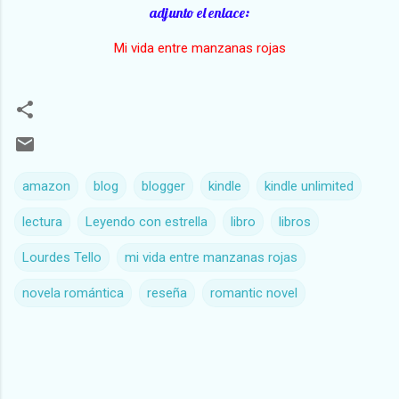
adjunto el enlace:
Mi vida entre manzanas rojas
amazon
blog
blogger
kindle
kindle unlimited
lectura
Leyendo con estrella
libro
libros
Lourdes Tello
mi vida entre manzanas rojas
novela romántica
reseña
romantic novel
C
o
m