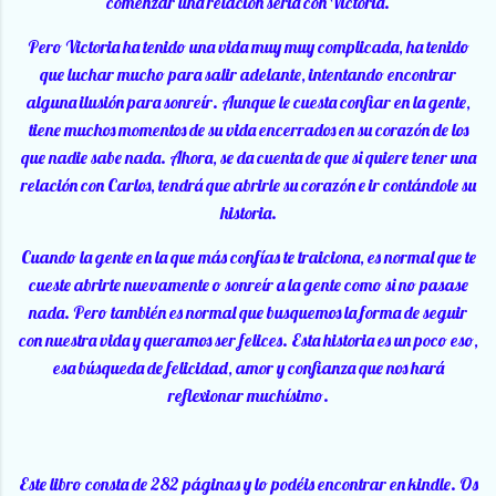
comenzar una relación seria con Victoria.
Pero Victoria ha tenido una vida muy muy complicada, ha tenido
que luchar mucho para salir adelante, intentando encontrar
alguna ilusión para sonreír. Aunque le cuesta confiar en la gente,
tiene muchos momentos de su vida encerrados en su corazón de los
que nadie sabe nada. Ahora, se da cuenta de que si quiere tener una
relación con Carlos, tendrá que abrirle su corazón e ir contándole su
historia.
Cuando la gente en la que más confías te traiciona, es normal que te
cueste abrirte nuevamente o sonreír a la gente como si no pasase
nada. Pero también es normal que busquemos la forma de seguir
con nuestra vida y queramos ser felices. Esta historia es un poco eso,
esa búsqueda de felicidad, amor y confianza que nos hará
reflexionar muchísimo.
Este libro consta de 282 páginas y lo podéis encontrar en kindle. Os