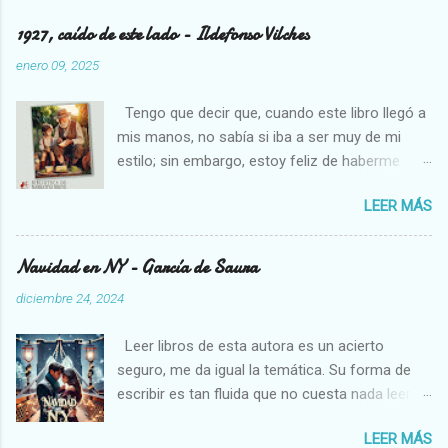
1927, caído de este lado - Ildefonso Vilches
enero 09, 2025
Tengo que decir que, cuando este libro llegó a
mis manos, no sabía si iba a ser muy de mi
estilo; sin embargo, estoy feliz de haberme
decidido a leerlo, pues necesitamos cambios
LEER MÁS
en los libros que solemos leer, son un soplo de
aire fresco. Estoy pasando por una etapa algo
complicada en mi vida, creo que los que me
Navidad en NY - García de Saura
conocen un poco están al tanto, así que me ha
diciembre 24, 2024
venido muy bien un libro como éste; me he
perdido en sus paisajes, disfrutado de las
Leer libros de esta autora es un acierto
actividades de la gente que vivía en esos
seguro, me da igual la temática. Su forma de
pueblos y me he relajado con las descripciones
escribir es tan fluida que no cuesta nada leerse
que ha hecho el autor, quien escribe de forma
cualquiera de sus libros. En esta ocasión, nos
poética y delicada, ayudando al lector a sentir
LEER MÁS
hará viajar a Nueva York, pasando por