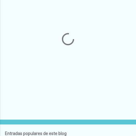
e
n
t
a
r
i
o
s
Entradas populares de este blog