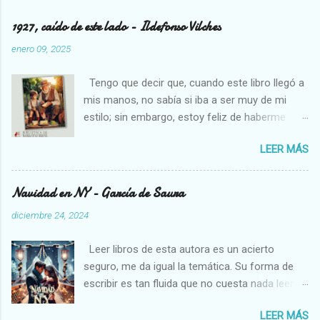
1927, caído de este lado - Ildefonso Vilches
enero 09, 2025
Tengo que decir que, cuando este libro llegó a
mis manos, no sabía si iba a ser muy de mi
estilo; sin embargo, estoy feliz de haberme
decidido a leerlo, pues necesitamos cambios
LEER MÁS
en los libros que solemos leer, son un soplo de
aire fresco. Estoy pasando por una etapa algo
complicada en mi vida, creo que los que me
Navidad en NY - García de Saura
conocen un poco están al tanto, así que me ha
diciembre 24, 2024
venido muy bien un libro como éste; me he
perdido en sus paisajes, disfrutado de las
Leer libros de esta autora es un acierto
actividades de la gente que vivía en esos
seguro, me da igual la temática. Su forma de
pueblos y me he relajado con las descripciones
escribir es tan fluida que no cuesta nada leerse
que ha hecho el autor, quien escribe de forma
cualquiera de sus libros. En esta ocasión, nos
poética y delicada, ayudando al lector a sentir
LEER MÁS
hará viajar a Nueva York, pasando por