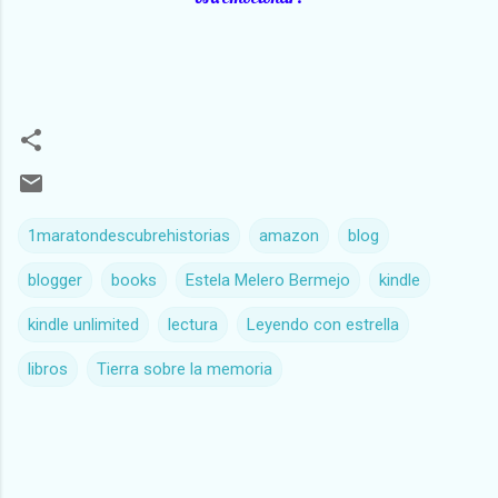
1maratondescubrehistorias
amazon
blog
blogger
books
Estela Melero Bermejo
kindle
kindle unlimited
lectura
Leyendo con estrella
libros
Tierra sobre la memoria
C
o
m