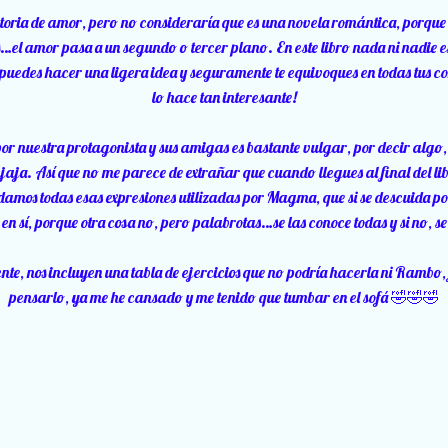
storia de amor, pero no consideraría que es una novela romántica, porque
…el amor pasa a un segundo o tercer plano. En este libro nada ni nadie e
 puedes hacer una ligera idea y seguramente te equivoques en todas tus co
lo hace tan interesante!
por nuestra protagonista y sus amigas es bastante vulgar, por decir algo
aja. Así que no me parece de extrañar que cuando llegues al final del libr
amos todas esas expresiones utilizadas por Magma, que si se descuida p
en sí, porque otra cosa no, pero palabrotas…se las conoce todas y si no, s
iente, nos incluyen una tabla de ejercicios que no podría hacerla ni Rambo,
pensarlo, ya me he cansado y me tenido que tumbar en el sofá 🤣🤣🤣