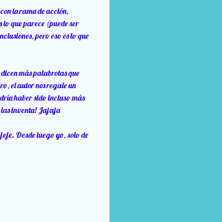
 con la rama de acción,
s lo que parece (puede ser
nclusiones, pero eso es lo que
, dicen más palabrotas que
o, el autor nos regale un
odría haber sido incluso más
e las inventa! Jajaja
 jeje. Desde luego yo, solo de