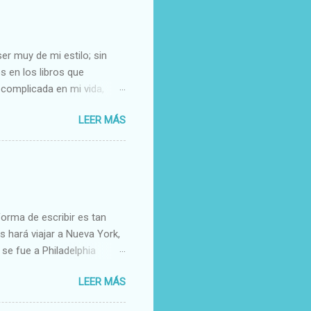
er muy de mi estilo; sin
 en los libros que
 complicada en mi vida,
uy bien un libro como éste;
LEER MÁS
 vivía en esos pueblos y me
ma poética y delicada,
 vida en la ciudad y mis
í se iban los fines de
el mundo se conoce, todo se
cer que he llegad...
forma de escribir es tan
s hará viajar a Nueva York,
se fue a Philadelphia
stado enamorada de Owen,
LEER MÁS
una foto un tanto
uentra su cara en un montón