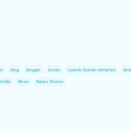
as
blog
blogger
books
cuando lluevan elefantes
kind
trella
libros
Naviru Shorno