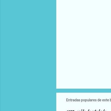
t
a
r
i
o
s
Entradas populares de este 