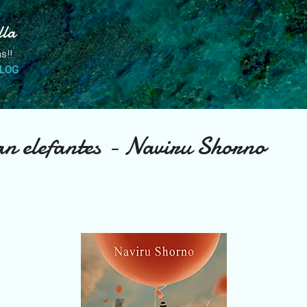
Ir al contenido principal
lla
s!!
BLOG
an elefantes - Naviru Shorno