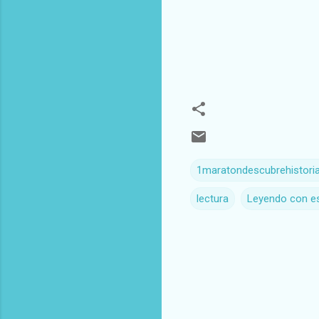
1maratondescubrehistori
lectura
Leyendo con es
C
o
m
e
n