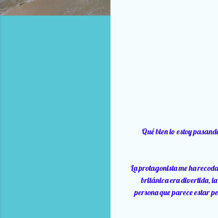
Qué bien lo estoy pasando
La protagonista me ha recodad
británica era divertida, 
persona que parece estar pe