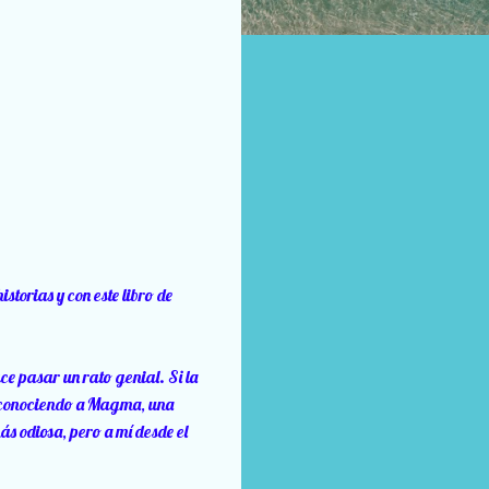
torias y con este libro de
ce pasar un rato genial. Si la
 a conociendo a Magma, una
s odiosa, pero a mí desde el