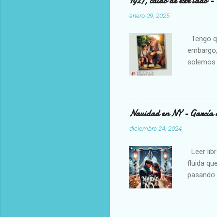
1927, caído de este lado - 
enero 09, 2025
Tengo que
embargo, 
solemos l
creo que
me he per
he relaja
ayudando 
Navidad en NY - García 
padres ta
diciembre 24, 2024
semana a
vive de f
Leer libr
fluida qu
pasando p
escapand
el mejor
vergonzos