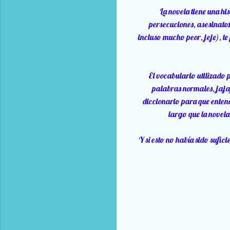
La novela tiene una hi
persecuciones, asesinatos
incluso mucho peor, jeje), te
El vocabulario utilizado 
palabras normales, jajaj
diccionario para que entend
largo que la novela 
Y si esto no había sido sufic