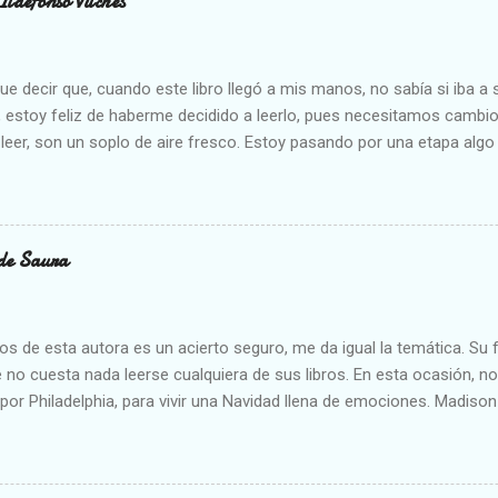
Ildefonso Vilches
 decir que, cuando este libro llegó a mis manos, no sabía si iba a s
estoy feliz de haberme decidido a leerlo, pues necesitamos cambios
eer, son un soplo de aire fresco. Estoy pasando por una etapa algo
 los que me conocen un poco están al tanto, así que me ha venido m
dido en sus paisajes, disfrutado de las actividades de la gente que
do con las descripciones que ha hecho el autor, quien escribe de for
al lector a sentir todo mucho más profundamente. He vivido toda mi
de Saura
mpoco han tenido casa en ningún pueblo, si bien tengo amigas que s
 su pueblo y me hablaban sobre que era algo increíble, pues todo 
orma totalmente distinta a como se hace en la ciudad, y he de recono
os de esta autora es un acierto seguro, me da igual la temática. Su 
e no cuesta nada leerse cualquiera de sus libros. En esta ocasión, no
or Philadelphia, para vivir una Navidad llena de emociones. Madison 
o de una situación demasiado bochornosa para ella. Siempre ha e
 amigo de su hermano Ryan. El problema viene cuando Owen le hace 
a y ella le pide que la borre. Cuál no será su sorpresa cuando enc