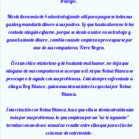
trabajo.
Nicole lleva más de 4 años trabajando allí para pagarse todos sus
gastos y mandarle dinero a sus padres. Lo que hasta ahora no le ha
costado ningún esfuerzo, porque se siente a salvo en su trabajo y
gana bastante dinero, cambia cuando empieza a preocuparse por
uno de sus compañeros, Torre Negra.
Él es un chico misterioso y de bastante mal humor, no deja que
ninguno de sus compañeros se acerque a él, ni que Reina Blanca se
preocupe o le ayude con sus problemas. Está siempre enfrentado a
ella y a Rey Blanco, quien muestra un interés especial por Reina
Blanca.
Esta relación con Reina Blanca, hace que ella se sienta atraída aún
más por sus problemas, lo que empieza por un "no te aguanto"
termina con un deseo sexual no resulto entre ellos que para el lector
es la mar de entretenido.