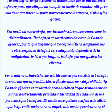
Florencia y no son precisamente adinerados, por lo que hacen el
esfuerzo para que ella pueda cumplir su sueño de estudiar allí, pero
ella tiene que hacer su parte para costearse la carrera, el piso y los
gastos.
Eso nos lleva a su trabajo, por las noches la conoceremos como la
Reina Blanca. Trabaja en un local conocido como la Casa de
Ajedrez, por lo que la gente que trabaja allí tiene asignados sus
roles con piezas del ajedrez, cada puesto dependerá de la
antigüedad, lo bien que haga su trabajo y lo que guste a los
clientes.
Por si aún no os habéis hecho a la idea de en qué consiste su trabajo,
os comento que la prostitución en Ámsterdam no está prohibida. La
Casa de Ajedrez es un local de prostitución en la que se mantiene de
manera estrictamente privada la identidad de cada una de las
personas que trabajan allí, nadie sabe quiénes son fuera de allí, lo
que les permite meterse en su papel cada noche y centrarse en el