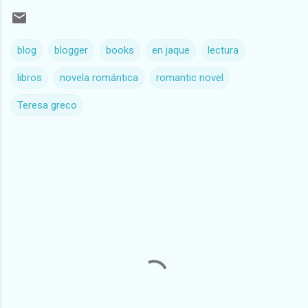
blog
blogger
books
en jaque
lectura
libros
novela romántica
romantic novel
Teresa greco
C
o
m
e
n
t
a
r
i