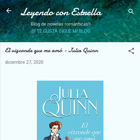
Leyendo con Estrella
Ir al contenido principal
Blog de novelas románticas!!
SI TE GUSTA SIGUE MI BLOG
El vizconde que me amó - Julia Quinn
diciembre 27, 2020