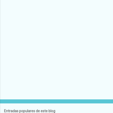
e
n
t
a
r
i
o
s
Entradas populares de este blog