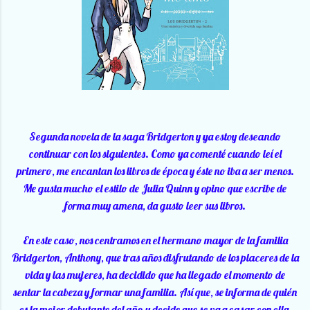
Segunda novela de la saga Bridgerton y ya estoy deseando
continuar con los siguientes. Como ya comenté cuando leí el
primero, me encantan los libros de época y éste no iba a ser menos.
Me gusta mucho el estilo de Julia Quinn y opino que escribe de
forma muy amena, da gusto leer sus libros.
En este caso, nos centramos en el hermano mayor de la familia
Bridgerton, Anthony, que tras años disfrutando de los placeres de la
vida y las mujeres, ha decidido que ha llegado el momento de
sentar la cabeza y formar una familia. Así que, se informa de quién
es la mejor debutante del año y decide que se va a casar con ella,