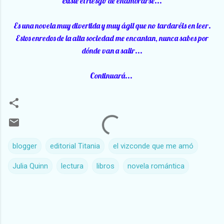
existe el riesgo de enamorarse...
Es una novela muy divertida y muy ágil que no tardaréis en leer.
Estos enredos de la alta sociedad me encantan, nunca sabes por
dónde van a salir...
Continuará...
blogger
editorial Titania
el vizconde que me amó
Julia Quinn
lectura
libros
novela romántica
C
o
m