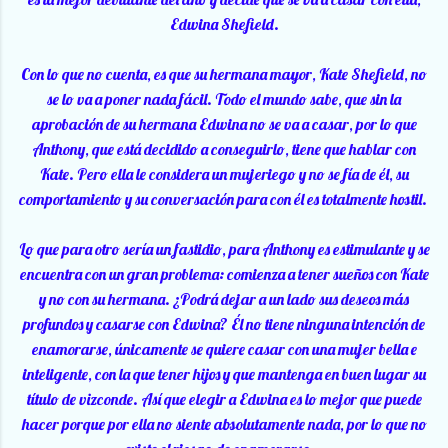
Edwina Shefield.
Con lo que no cuenta, es que su hermana mayor, Kate Shefield, no
se lo va a poner nada fácil. Todo el mundo sabe, que sin la
aprobación de su hermana Edwina no se va a casar, por lo que
Anthony, que está decidido a conseguirlo, tiene que hablar con
Kate. Pero ella le considera un mujeriego y no se fía de él, su
comportamiento y su conversación para con él es totalmente hostil.
Lo que para otro sería un fastidio, para Anthony es estimulante y se
encuentra con un gran problema: comienza a tener sueños con Kate
y no con su hermana. ¿Podrá dejar a un lado sus deseos más
profundos y casarse con Edwina? Él no tiene ninguna intención de
enamorarse, únicamente se quiere casar con una mujer bella e
inteligente, con la que tener hijos y que mantenga en buen lugar su
título de vizconde. Así que elegir a Edwina es lo mejor que puede
hacer porque por ella no siente absolutamente nada, por lo que no