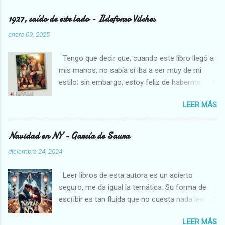
1927, caído de este lado - Ildefonso Vilches
enero 09, 2025
Tengo que decir que, cuando este libro llegó a
mis manos, no sabía si iba a ser muy de mi
estilo; sin embargo, estoy feliz de haberme
decidido a leerlo, pues necesitamos cambios
LEER MÁS
en los libros que solemos leer, son un soplo de
aire fresco. Estoy pasando por una etapa algo
complicada en mi vida, creo que los que me
Navidad en NY - García de Saura
conocen un poco están al tanto, así que me ha
diciembre 24, 2024
venido muy bien un libro como éste; me he
perdido en sus paisajes, disfrutado de las
Leer libros de esta autora es un acierto
actividades de la gente que vivía en esos
seguro, me da igual la temática. Su forma de
pueblos y me he relajado con las descripciones
escribir es tan fluida que no cuesta nada leerse
que ha hecho el autor, quien escribe de forma
cualquiera de sus libros. En esta ocasión, nos
poética y delicada, ayudando al lector a sentir
LEER MÁS
hará viajar a Nueva York, pasando por